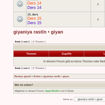
Ders 14
0
Ders 14
15. ders
Ders 15
0
Ders 15
giyaniya rastîn • giyan
Seite
1
von
1
[ 0 Themen ]
Themen
Zugriffe
L
In diesem Forum gibt es keine Themen oder Beit
Seite
1
von
1
[ 0 Themen ]
Rastiya giyanî
»
Eriton
»
giyaniya rastîn • giyan
Wer ist online?
Mitglieder in diesem Forum:
AppleWebKit
und 0 Gäste
Gehe zu: