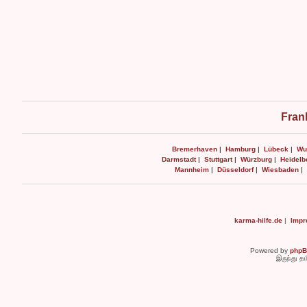
Fran
Bremerhaven
|
Hamburg
|
Lübeck
|
Wu
Darmstadt
|
Stuttgart
|
Würzburg
|
Heidelb
Mannheim
|
Düsseldorf
|
Wiesbaden
|
karma-hilfe.de
|
Impr
Powered by
php
இருந்து த