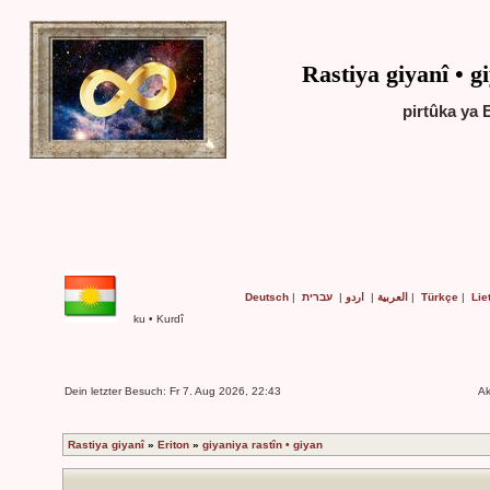
Rastiya giyanî • g
pirtûka ya 
Deutsch
|
עברית
|
اردو
|
العربية
|
Türkçe
|
Lie
ku • Kurdî
Dein letzter Besuch: Fr 7. Aug 2026, 22:43
Ak
Rastiya giyanî
»
Eriton
»
giyaniya rastîn • giyan