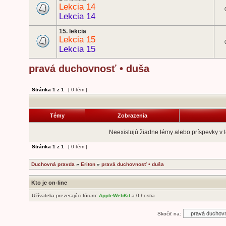
Lekcia 14
Lekcia 14
15. lekcia
Lekcia 15
Lekcia 15
pravá duchovnosť • duša
Stránka
1
z
1
[ 0 tém ]
Témy
Zobrazenia
Neexistujú žiadne témy alebo príspevky v t
Stránka
1
z
1
[ 0 tém ]
Duchovná pravda
»
Eriton
»
pravá duchovnosť • duša
Kto je on-line
Užívatelia prezerajúci fórum:
AppleWebKit
a 0 hostia
Skočiť na: