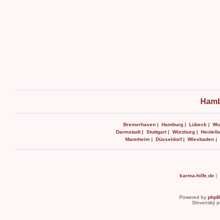
Hamb
Bremerhaven
|
Hamburg
|
Lübeck
|
Wu
Darmstadt
|
Stuttgart
|
Würzburg
|
Heidelb
Mannheim
|
Düsseldorf
|
Wiesbaden
|
karma-hilfe.de
|
Powered by
php
Slovenský p