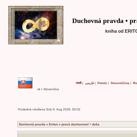
Duchovná pravda • pr
kniha od ERITO
मराठी
|
فارسی
|
Polski
|
Slovenščina
|
R
sk • Slovenčina
Posledná návšteva Sob 8. Aug 2026, 00:02
Duchovná pravda
»
Eriton
»
pravá duchovnosť • duša