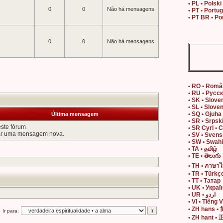
• PL • Polski
0
0
Não há mensagens
• PT • Portu
• PT BR • Po
0
0
Não há mensagens
• RO • Rom
• RU • Русс
• SK • Slove
• SL • Slove
• SQ • Gjuha
Última mensagem
• SR • Srpsk
ste fórum
• SR Cyrl • 
ar uma mensagem nova.
• SV • Sven
• SW • Swahi
• TA • தமிழ்
• TE • తెలుగు
• TH • ภาษา
• TR • Türkç
• TT • Татар
• UK • Украї
• UR • اردو
• VI • Tiếng V
• ZH hans 
Ir para:
• ZH hant 