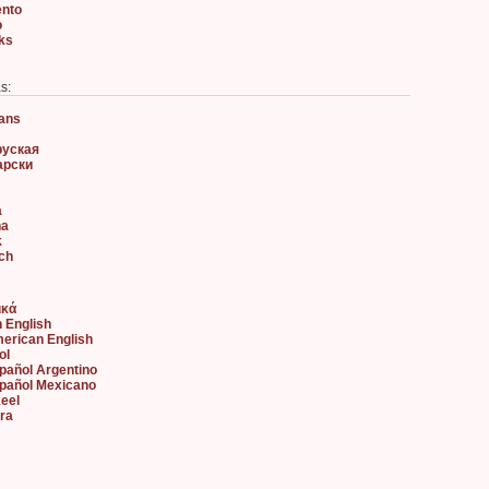
ento
o
nks
s:
aans
руская
арски
à
na
k
sch
ικά
h English
merican English
ol
spañol Argentino
spañol Mexicano
keel
ara