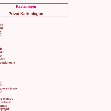
Kartenlegen
Privat Kartenlegen
ais
lig
o
ી
a
ob
ski
ar
րեն
a Indonesia
어
ų
ki
донски јазик
ол
sa Melayu
k bokmål
lands
 ਗੁਰਮੁਖੀ