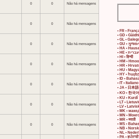
0
0
Não há mensagens
0
0
Não há mensagens
• FR • Franç
• GD • Gàidh
• GL • Galeg
• GU • ગુજરાત
0
0
Não há mensagens
• HA • Haus
• HE • עברית
• HI • हिन्दी
• HM • Hmo
0
0
Não há mensagens
• HR • Hrvat
• HU • Magy
• HY • հայե
• ID • Bahas
• IT • Italiano
0
0
Não há mensagens
• JA • 日本語
• KO • 한국
• KU • Kurdî
• LT • Lietuvi
0
0
Não há mensagens
• LV • Latvis
• MK • маке
• MN • Монг
• MR • मराठी
• MS • Baha
0
0
Não há mensagens
• NB • Nors
• NL • Neder
• PA • हਪੰਜਾਬੀ