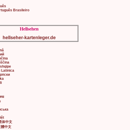
guês
rtuguês Brasileiro
Hellsehen
hellseher-kartenleger.de
ână
кий
nčina
nščina
 shqipe
i Latinica
Српски
ska
li
ไทย
e
нська
iệt
• 简体中文
• 正體中文