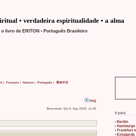
ritual • verdadeira espiritualidade • a alma
o livro de ERITON • Português Brasileiro
sh
|
Français
|
Italiano
|
Português
|
简体中文
FAQ
Bem-vindo: Qui 6. Ago 2026, 11:40
Ir para:
• Berlim
• Hamburgo
• Frankfurt 
• Estugarda