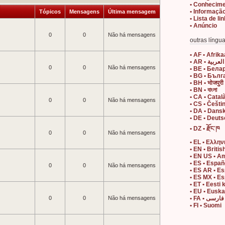
• Conhecim
• Informaçã
Tópicos
Mensagens
Última mensagem
• Lista de li
• Anúncio
0
0
Não há mensagens
outras língua
• AF • Afrik
• AR • العربية
0
0
Não há mensagens
• BE • Бела
• BG • Бълг
• BH • भोजपुरी
• BN • বাংলা
• CA • Catal
0
0
Não há mensagens
• CS • Češti
• DA • Dans
• DE • Deut
• DZ • རྫོང་ཁ
0
0
Não há mensagens
• EL • Ελλην
• EN • Britis
• EN US • A
• ES • Españ
0
0
Não há mensagens
• ES AR • E
• ES MX • E
• ET • Eesti 
• EU • Eusk
0
0
Não há mensagens
• FA • فارسی
• FI • Suomi