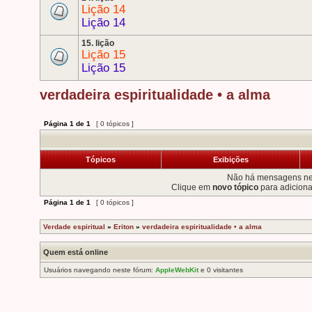
Lição 14
Lição 14
15. lição
Lição 15
Lição 15
verdadeira espiritualidade • a alma
Página
1
de
1
[ 0 tópicos ]
Tópicos
Exibições
Não há mensagens ne
Clique em
novo tópico
para adicion
Página
1
de
1
[ 0 tópicos ]
Verdade espiritual
»
Eriton
»
verdadeira espiritualidade • a alma
Quem está online
Usuários navegando neste fórum:
AppleWebKit
e 0 visitantes