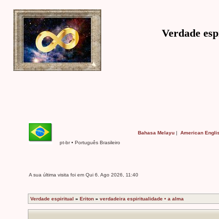
Verdade espi
Bahasa Melayu
|
American Engli
pt-br • Português Brasileiro
A sua última visita foi em Qui 6. Ago 2026, 11:40
Verdade espiritual
»
Eriton
»
verdadeira espiritualidade • a alma