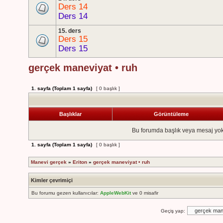
Ders 14
Ders 14
15. ders
Ders 15
Ders 15
gerçek maneviyat • ruh
1
. sayfa (Toplam
1
sayfa)
[ 0 başlık ]
Başlıklar
Görüntüleme
Bu forumda başlık veya mesaj yok
1
. sayfa (Toplam
1
sayfa)
[ 0 başlık ]
Manevi gerçek
»
Eriton
»
gerçek maneviyat • ruh
Kimler çevrimiçi
Bu forumu gezen kullanıcılar:
AppleWebKit
ve 0 misafir
Geçiş yap: