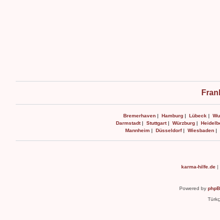
Fran
Bremerhaven
|
Hamburg
|
Lübeck
|
Wu
Darmstadt
|
Stuttgart
|
Würzburg
|
Heidelb
Mannheim
|
Düsseldorf
|
Wiesbaden
|
karma-hilfe.de
Powered by
php
Türkç