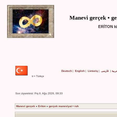
Manevi gerçek • ge
ERİTON ki
Deutsch
|
English
|
Lietuvių
|
فارسی
|
عربية
tr • Türkçe
Son ziyaretiniz: Prş 6. Ağu 2026, 09:33
Manevi gerçek
»
Eriton
»
gerçek maneviyat • ruh