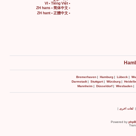
• VI • Tiếng Việt
• ZH hans • 简体中文
• ZH hant • 正體中文
Hamb
Bremerhaven
|
Hamburg
|
Lübeck
|
Wu
Darmstadt
|
Stuttgart
|
Würzburg
|
Heidelb
Mannheim
|
Düsseldorf
|
Wiesbaden
|
لغات اخرى
|
Powered by
php
Tran