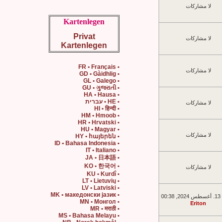
لا مشاركات
Kartenlegen
Privat
لا مشاركات
Kartenlegen
• FR • Français
لا مشاركات
• GD • Gàidhlig
• GL • Galego
• GU • ગુજરાતી
• HA • Hausa
• HE • עברית
لا مشاركات
• HI • हिन्दी
• HM • Hmoob
• HR • Hrvatski
• HU • Magyar
لا مشاركات
• HY • հայերեն
• ID • Bahasa Indonesia
• IT • Italiano
• JA • 日本語
• KO • 한국어
لا مشاركات
• KU • Kurdî
• LT • Lietuvių
• LV • Latviski
• MK • македонски јазик
00:
• MN • Монгол
Eriton
• MR • मराठी
• MS • Bahasa Melayu