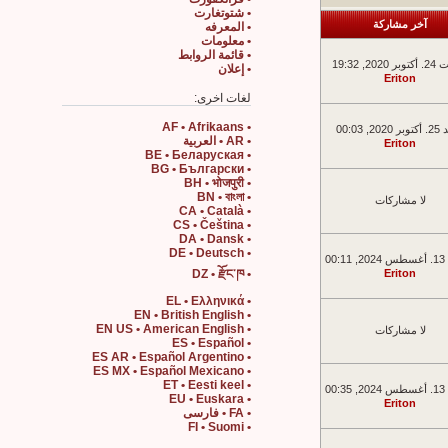
• شتوتغارت
آخر مشاركة
• المعرفه
• معلومات
• قائمة الروابط
202, 19:32
• إعلان
Eriton
لغات اخرى:
• AF • Afrikaans
20, 00:03
• AR • العربية
Eriton
• BE • Беларуская
• BG • Български
• BH • भोजपुरी
• BN • বাংলা
لا مشاركات
• CA • Català
• CS • Čeština
• DA • Dansk
• DE • Deutsch
00:
• DZ • རྫོང་ཁ
Eriton
• EL • Ελληνικά
• EN • British English
• EN US • American English
لا مشاركات
• ES • Español
• ES AR • Español Argentino
• ES MX • Español Mexicano
• ET • Eesti keel
00:
• EU • Euskara
Eriton
• FA • فارسی
• FI • Suomi