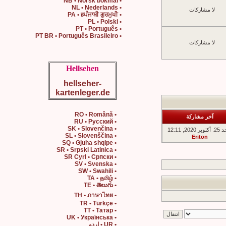
• NB • Norsk bokmål
• NL • Nederlands
لا مشاركات
• PA • हਪੰਜਾਬੀ ਗੁਰਮੁਖੀ
• PL • Polski
• PT • Português
• PT BR • Português Brasileiro
لا مشاركات
Hellsehen
hellseher-
kartenleger.de
• RO • Română
آخر مشاركة
• RU • Русский
• SK • Slovenčina
بر 2020, 12:11
• SL • Slovenščina
Eriton
• SQ • Gjuha shqipe
• SR • Srpski Latinica
• SR Cyrl • Српски
• SV • Svenska
• SW • Swahili
• TA • தமிழ்
• TE • తెలుగు
• TH • ภาษาไทย
• TR • Türkçe
• TT • Татар
• UK • Українська
• UR • اردو