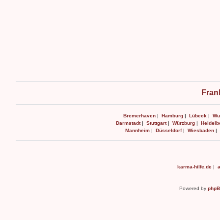
Fran
Bremerhaven
|
Hamburg
|
Lübeck
|
Wu
Darmstadt
|
Stuttgart
|
Würzburg
|
Heidelb
Mannheim
|
Düsseldorf
|
Wiesbaden
|
karma-hilfe.de
|
а
Powered by
php