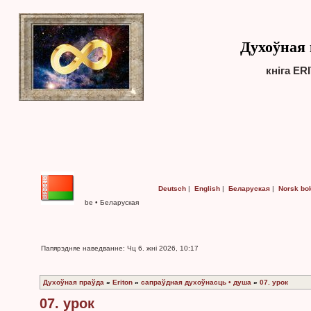
Духоўная 
кніга ER
Deutsch
|
English
|
Беларуская
|
Norsk bo
be • Беларуская
Папярэдняе наведванне: Чц 6. жні 2026, 10:17
Духоўная праўда
»
Eriton
»
сапраўдная духоўнасць • душа
»
07. урок
07. урок