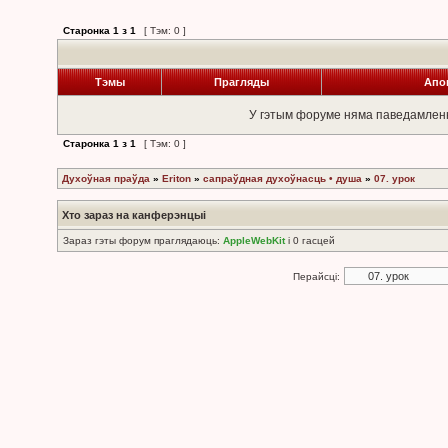
Старонка
1
з
1
[ Тэм: 0 ]
Тэмы
Прагляды
Апо
У гэтым форуме няма паведамлен
Старонка
1
з
1
[ Тэм: 0 ]
Духоўная праўда
»
Eriton
»
сапраўдная духоўнасць • душа
»
07. урок
Хто зараз на канферэнцыі
Зараз гэты форум праглядаюць:
AppleWebKit
і 0 гасцей
Перайсці: