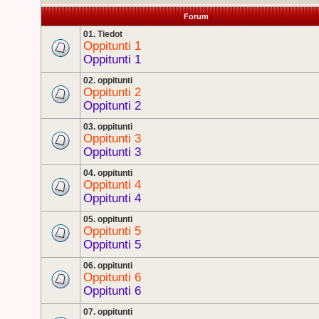
Forum
01. Tiedot
Oppitunti 1
Oppitunti 1
02. oppitunti
Oppitunti 2
Oppitunti 2
03. oppitunti
Oppitunti 3
Oppitunti 3
04. oppitunti
Oppitunti 4
Oppitunti 4
05. oppitunti
Oppitunti 5
Oppitunti 5
06. oppitunti
Oppitunti 6
Oppitunti 6
07. oppitunti