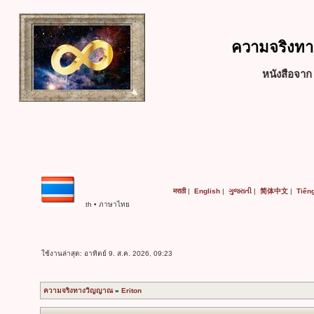
ความจริงทา
หนังสือจา
मराठी
|
English
|
ગુજરાતી
|
简体中文
|
Tiếng
th • ภาษาไทย
ใช้งานล่าสุด: อาทิตย์ 9. ส.ค. 2026, 09:23
ความจริงทางวิญญาณ
»
Eriton