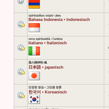
spiritualitas sejati • jiwa
Bahasa Indonesia • Indonesisch
vera spiritualità • l'anima
Italiano • Italienisch
真の精神性•魂
日本語 • japanisch
진정한 영성 • 그만큼 영혼
한국어 • Koreanisch