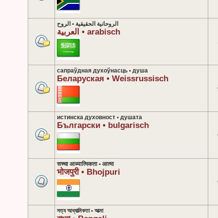
الروحانية الحقيقية • الروح
العربية • arabisch
сапраўдная духоўнасць • душа
Беларуская • Weissrussisch
истинска духовност • душата
Български • bulgarisch
सच्चा आध्यात्मिकता • आत्मा
भोजपुरी • Bhojpuri
সত্য আধ্যাত্মিকতা • আত্মা