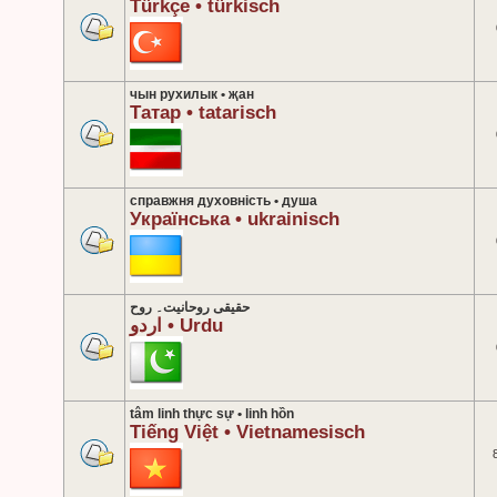
Türkçe • türkisch
чын рухилык • җан
Татар • tatarisch
справжня духовність • душа
Українська • ukrainisch
حقیقی روحانیت۔ روح
اردو • Urdu
tâm linh thực sự • linh hồn
Tiếng Việt • Vietnamesisch