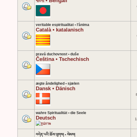
বাংলা • Bengali
veritable espiritualitat • l’ànima
Català • katalanisch
pravá duchovnost • duše
Čeština • Tschechisch
ægte åndelighed • sjælen
Dansk • Dänisch
wahre Spiritualität • die Seele
Deutsch
1
བདེན་པའི་ཆོས་ལུགས། • སེམས།