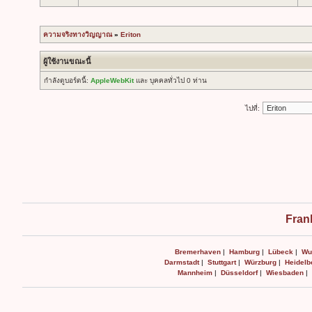
ความจริงทางวิญญาณ
»
Eriton
ผู้ใช้งานขณะนี้
กำลังดูบอร์ดนี้:
AppleWebKit
และ บุคคลทั่วไป 0 ท่าน
ไปที่:
Fran
Bremerhaven
|
Hamburg
|
Lübeck
|
Wu
Darmstadt
|
Stuttgart
|
Würzburg
|
Heidelb
Mannheim
|
Düsseldorf
|
Wiesbaden
|