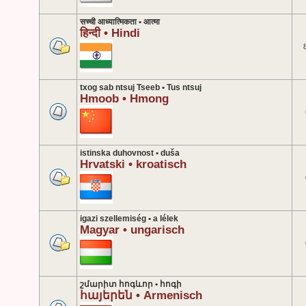
सच्ची आध्यात्मिकता • आत्मा
हिन्दी • Hindi
txog sab ntsuj Tseeb • Tus ntsuj
Hmoob • Hmong
istinska duhovnost • duša
Hrvatski • kroatisch
igazi szellemiség • a lélek
Magyar • ungarisch
շմարիտ հոգևոր • հոգի
հայերեն • Armenisch