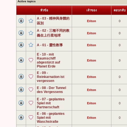
Active topics
หัวข้อ
เจ้าของ
ตอบกลับ
A - 03 - 精神與身體的
Eriton
0
區別
A - 02 - 三種不同的教
Eriton
0
義在上行星地球
A - 01 - 靈性教導
Eriton
0
E - 10 - mit
Raumschiff
Eriton
0
abgestürzt auf
Planet Erde
E - 09 -
Reinkarnation ist
Eriton
0
vergessen
E - 08 - Der Tunnel
Eriton
0
des Vergessens
E - 07 - geplantes
Spiel mit
Eriton
0
Partnerschaft
E - 06 - geplantes
Spiel mit
Eriton
0
Waschstraße