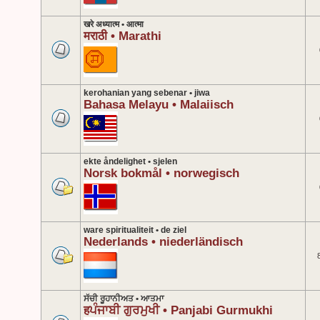
खरे अध्यात्म • आत्मा
मराठी • Marathi
kerohanian yang sebenar • jiwa
Bahasa Melayu • Malaiisch
ekte åndelighet • sjelen
Norsk bokmål • norwegisch
ware spiritualiteit • de ziel
Nederlands • niederländisch
ਸੱਚੀ ਰੂਹਾਨੀਅਤ • ਆਤਮਾ
हਪੰਜਾਬੀ ਗੁਰਮੁਖੀ • Panjabi Gurmukhi