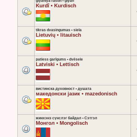
giyaniya rastîn • giyan
Kurdî • Kurdisch
tikras dvasingumas • siela
Lietuvių • litauisch
patiess garīgums • dvēsele
Latviski • Lettisch
вистинска духовност • душата
македонски јазик • mazedonisch
жинхэнэ сүнслэг байдал • Сэтгэл
Монгол • Mongolisch