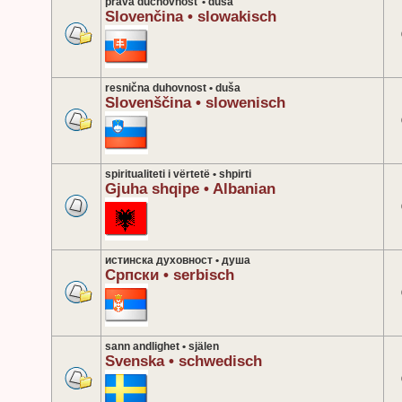
pravá duchovnosť • duša
Slovenčina • slowakisch
resnična duhovnost • duša
Slovenščina • slowenisch
spiritualiteti i vërtetë • shpirti
Gjuha shqipe • Albanian
истинска духовност • душа
Српски • serbisch
sann andlighet • själen
Svenska • schwedisch