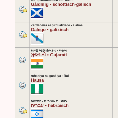
fìor spioradalachd • an anam
Gàidhlig • schottisch-gälisch
verdadeira espiritualidade • a alma
Galego • galizisch
સાચી આધ્યાત્મિકતા • આત્મા
ગુજરાતી • Gujarati
ruhaniya na gaskiya • Rai
Hausa
רוחניות אמיתית • הנשמה
עברית • hebräisch