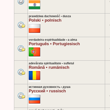
prawdziwa duchowość • dusza
Polski • polnisch
verdadeira espiritualidade • a alma
Português • Portugiesisch
adevărata spiritualitate • sufletul
Română • rumänisch
истинная духовность • душа
Русский • russisch