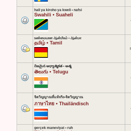
hali ya kiroho ya kweli • nafsi
Swahili • Suaheli
உண்மையான ஆன்மீகம் • ஆன்மா
தமிழ் • Tamil
నిజమైన ఆధ్యాత్మికత • ఆత్మ
తెలుగు • Telugu
จิตวิญญาณที่แท้จริง•จิตวิญญาณ
ภาษาไทย • Thailändisch
gerçek maneviyat • ruh