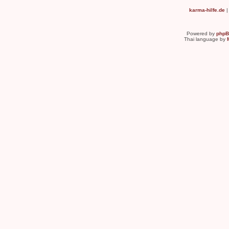
karma-hilfe.de
Powered by
php
Thai language by