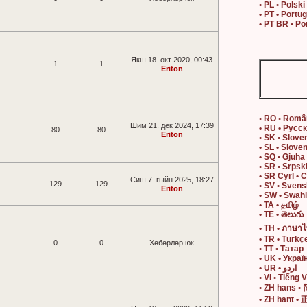
• PL • Polski
• PT • Portu
• PT BR • Po
Якш 18. окт 2020, 00:43
1
1
Eriton
• RO • Rom
Шим 21. дек 2024, 17:39
• RU • Русс
80
80
Eriton
• SK • Slove
• SL • Slove
• SQ • Gjuha
• SR • Srpsk
• SR Cyrl • 
Сиш 7. гыйн 2025, 18:27
129
129
• SV • Sven
Eriton
• SW • Swahi
• TA • தமிழ்
• TE • తెలుగు
• TH • ภาษา
• TR • Türkç
0
0
Хәбәрләр юк
• TT • Татар
• UK • Украї
• UR • اردو
• VI • Tiếng V
• ZH hans 
• ZH hant 