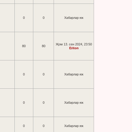
0
0
Хәбәрләр юк
Җом 13. сен 2024, 23:50
80
80
Eriton
0
0
Хәбәрләр юк
0
0
Хәбәрләр юк
0
0
Хәбәрләр юк