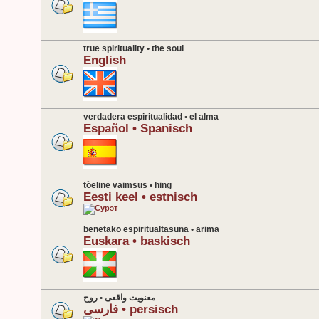
true spirituality • the soul
English
verdadera espiritualidad • el alma
Español • Spanisch
tõeline vaimsus • hing
Eesti keel • estnisch
benetako espiritualtasuna • arima
Euskara • baskisch
معنویت واقعی • روح
فارسی • persisch