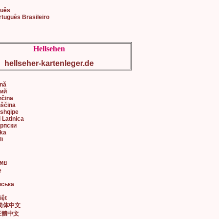
guês
rtuguês Brasileiro
Hellsehen
hellseher-kartenleger.de
ână
кий
nčina
nščina
 shqipe
i Latinica
Српски
ska
li
ไทย
e
нська
iệt
• 简体中文
• 正體中文