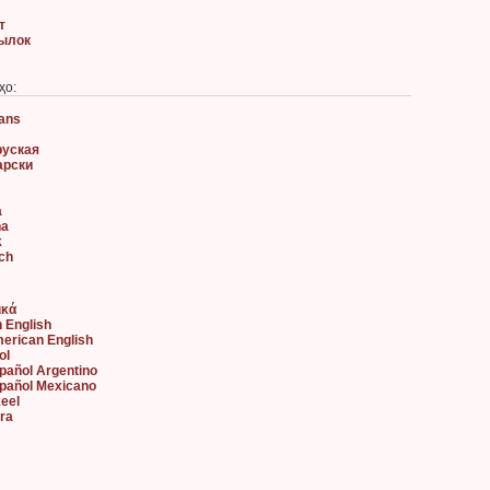
т
сылок
ҳо:
aans
руская
арски
à
na
k
sch
ικά
h English
merican English
ol
spañol Argentino
spañol Mexicano
keel
ara