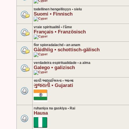
todellinen hengellisyys • sielu
Suomi • Finnisch
vraie spiritualité • l'âme
Français • Französisch
fìor spioradalachd • an anam
Gàidhlig • schottisch-gälisch
verdadeira espiritualidade • a alma
Galego • galizisch
સાચી આધ્યાત્મિકતા • આત્મા
ગુજરાતી • Gujarati
ruhaniya na gaskiya • Rai
Hausa