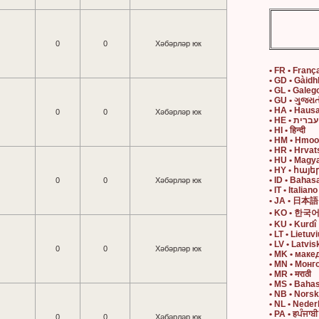
0
0
Хәбәрләр юк
• FR • Franç
• GD • Gàidh
• GL • Galeg
• GU • ગુજરાત
• HA • Haus
0
0
Хәбәрләр юк
• HE • עברית
• HI • हिन्दी
• HM • Hmo
• HR • Hrvat
• HU • Magy
• HY • հայե
• ID • Bahas
0
0
Хәбәрләр юк
• IT • Italiano
• JA • 日本語
• KO • 한국
• KU • Kurdî
• LT • Lietuvi
• LV • Latvis
0
0
Хәбәрләр юк
• MK • маке
• MN • Монг
• MR • मराठी
• MS • Baha
• NB • Nors
• NL • Neder
• PA • हਪੰਜਾਬੀ
0
0
Хәбәрләр юк