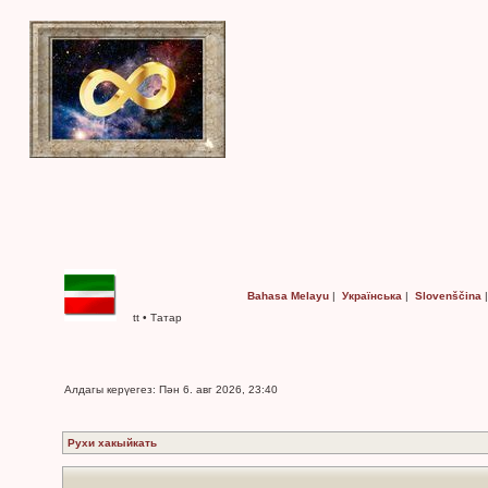
Bahasa Melayu
|
Українська
|
Slovenščina
tt • Татар
Алдагы керүегез: Пән 6. авг 2026, 23:40
Рухи хакыйкать