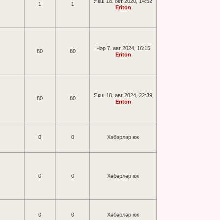
Якш 18. окт 2020, 14:52
1
1
Eriton
Чәр 7. авг 2024, 16:15
80
80
Eriton
Якш 18. авг 2024, 22:39
80
80
Eriton
0
0
Хәбәрләр юк
0
0
Хәбәрләр юк
0
0
Хәбәрләр юк