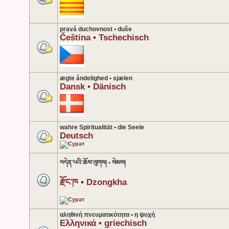
pravá duchovnost • duše
Čeština • Tschechisch
ægte åndelighed • sjælen
Dansk • Dänisch
wahre Spiritualität • die Seele
Deutsch
བདེན་པའི་ཆོས་ལུགས། • སེམས།
རྫོང་ཁ • Dzongkha
αληθινή πνευματικότητα • η ψυχή
Ελληνικά • griechisch