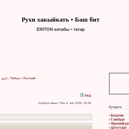
Рухи хакыйкать • Баш бит
ERITON китабы • татар
|
اردو
|
Türkçe
|
Русский
FAQ
Хәзерге вакыт: Пән 6. авг 2026, 23:40
Күчәргә:
• Берлин
• Гамбург
• Франкфур
• Штутгарт