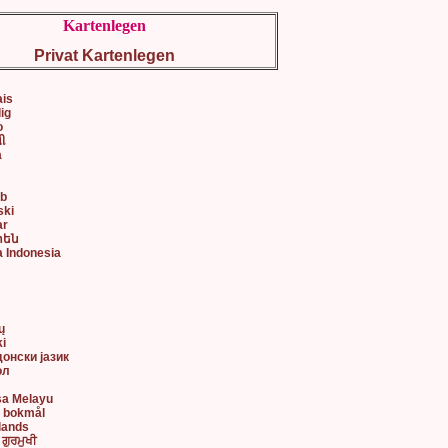
Kartenlegen
Privat Kartenlegen
ais
lig
o
ી
a
ob
ski
ar
րեն
a Indonesia
어
ų
ki
донски јазик
ол
sa Melayu
k bokmål
lands
 ਗੁਰਮੁਖੀ