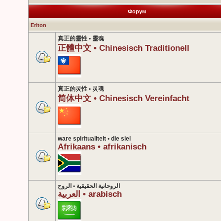
Форум
Eriton
真正的靈性 • 靈魂
正體中文 • Chinesisch Traditionell
真正的灵性 • 灵魂
简体中文 • Chinesisch Vereinfacht
ware spiritualiteit • die siel
Afrikaans • afrikanisch
الروحانية الحقيقية • الروح
العربية • arabisch