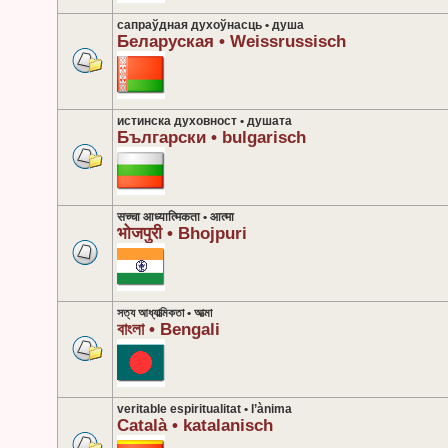
сапраўдная духоўнасць • душа
Беларуская • Weissrussisch
истинска духовност • душата
Български • bulgarisch
सच्चा आध्यात्मिकता • आत्मा
भोजपुरी • Bhojpuri
সত্য আধ্যাত্মিকতা • আত্মা
বাংলা • Bengali
veritable espiritualitat • l’ànima
Català • katalanisch