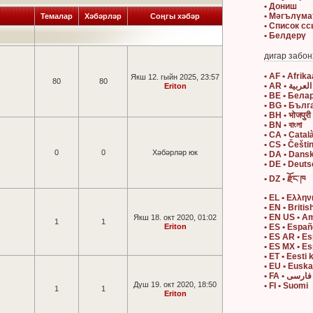
• Дониш
• Мәгълүма
Темалар
Хәбәрләр
Соңгы хәбәр
• Список с
• Белдерү
дигар забон
• AF • Afrik
Якш 12. гыйн 2025, 23:57
80
80
• AR • العربية
Eriton
• BE • Бела
• BG • Бълг
• BH • भोजपुरी
• BN • বাংলা
• CA • Catal
• CS • Češti
0
0
Хәбәрләр юк
• DA • Dans
• DE • Deut
• DZ • རྫོང་ཁ
• EL • Ελλην
• EN • Britis
• EN US • A
Якш 18. окт 2020, 01:02
1
1
Eriton
• ES • Españ
• ES AR • E
• ES MX • E
• ET • Eesti 
• EU • Eusk
• FA • فارسی
Дүш 19. окт 2020, 18:50
• FI • Suomi
1
1
Eriton