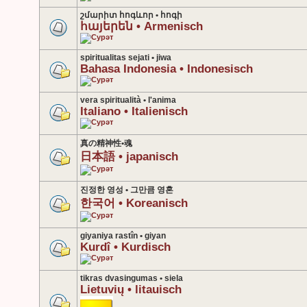
շմարիտ հոգևոր • հոգի
հայերեն • Armenisch
spiritualitas sejati • jiwa
Bahasa Indonesia • Indonesisch
vera spiritualità • l'anima
Italiano • Italienisch
真の精神性•魂
日本語 • japanisch
진정한 영성 • 그만큼 영혼
한국어 • Koreanisch
giyaniya rastîn • giyan
Kurdî • Kurdisch
tikras dvasingumas • siela
Lietuvių • litauisch