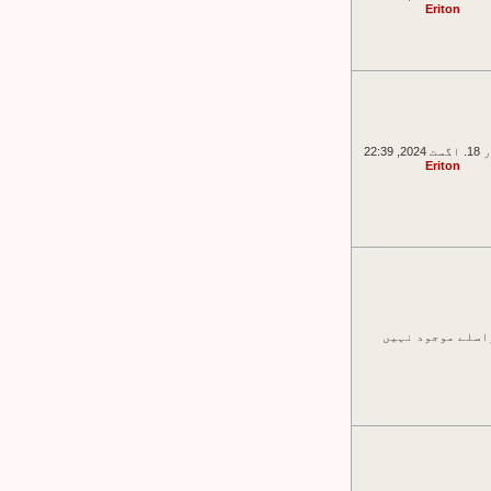
Eriton
 22:39
Eriton
اسلے موجود نہیں