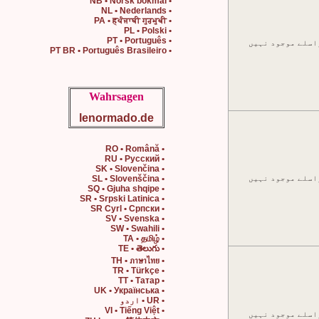
• NB • Norsk bokmål
• NL • Nederlands
• PA • हਪੰਜਾਬੀ ਗੁਰਮੁਖੀ
• PL • Polski
• PT • Português
اسلے موجود نہیں
• PT BR • Português Brasileiro
Wahrsagen
lenormado.de
• RO • Română
• RU • Русский
• SK • Slovenčina
اسلے موجود نہیں
• SL • Slovenščina
• SQ • Gjuha shqipe
• SR • Srpski Latinica
• SR Cyrl • Српски
• SV • Svenska
• SW • Swahili
• TA • தமிழ்
• TE • తెలుగు
• TH • ภาษาไทย
• TR • Türkçe
• TT • Татар
• UK • Українська
• UR • اردو
• VI • Tiếng Việt
اسلے موجود نہیں