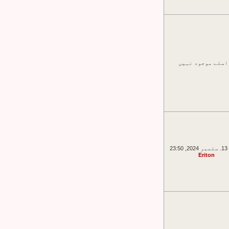
اسلے موجود نہیں
23
Eriton