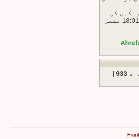
راکین کی
جو بتاریخ: پیر 24. جون 2024, 18:01 متصل
Ahref
داد
933
|
Fran