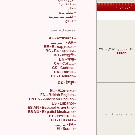
• سٹٹگارٹ
آخری مراسلہ
• علم
• معلومات
• لنکس کی فہرست
• اعلان
دوسری زبانیں:
• AF • Afrikaans
• AR • العربية
• BE • Беларуская
23:5
• BG • Български
Eriton
• BH • भोजपुरी
• BN • বাংলা
• CA • Català
• CS • Čeština
• DA • Dansk
• DE • Deutsch
• DZ • རྫོང་ཁ
• EL • Ελληνικά
• EN • British English
• EN US • American English
• ES • Español
• ES AR • Español Argentino
• ES MX • Español Mexicano
اسلے موجود نہیں
• ET • Eesti keel
• EU • Euskara
• FA • فارسی
• FI • Suomi