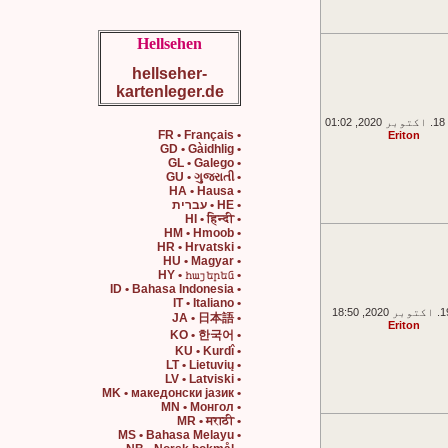
Hellsehen
hellseher-
kartenleger.de
01
• FR • Français
Eriton
• GD • Gàidhlig
• GL • Galego
• GU • ગુજરાતી
• HA • Hausa
• HE • עברית
• HI • हिन्दी
• HM • Hmoob
• HR • Hrvatski
• HU • Magyar
• HY • հայերեն
• ID • Bahasa Indonesia
• IT • Italiano
• JA • 日本語
Eriton
• KO • 한국어
• KU • Kurdî
• LT • Lietuvių
• LV • Latviski
• MK • македонски јазик
• MN • Монгол
• MR • मराठी
• MS • Bahasa Melayu