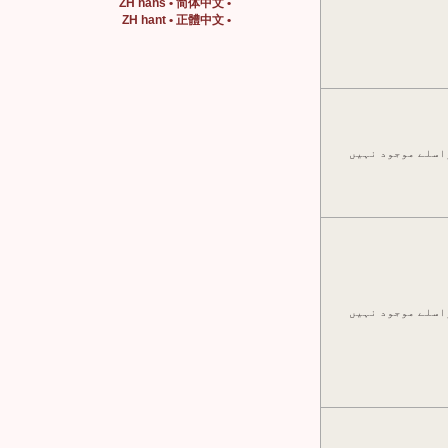
• ZH hans • 简体中文
• ZH hant • 正體中文
اسلے موجود نہیں
اسلے موجود نہیں