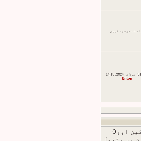
اسلے موجود نہیں
Eriton
:: 4 اراکین اور0
کین پر مشتمل