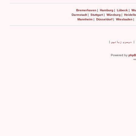
Bremerhaven
|
Hamburg
|
Lübeck
|
Wu
Darmstadt
|
Stuttgart
|
Würzburg
|
Heidelb
Mannheim
|
Düsseldorf
|
Wiesbaden
|
دوسری زبانیں
|
Powered by
php
ب